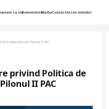
Oameni ca noi
Evenimente
Media
Contact
Acces membri
e Dezvoltare Rurală. Pilonul II PAC
e privind Politica de
Pilonul II PAC