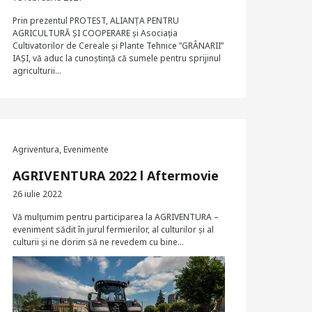
Prin prezentul PROTEST, ALIANȚA PENTRU
AGRICULTURĂ ȘI COOPERARE și Asociația
Cultivatorilor de Cereale și Plante Tehnice ”GRÂNARII”
IAȘI, vă aduc la cunoștință că sumele pentru sprijinul
agriculturii…
Agriventura
,
Evenimente
AGRIVENTURA 2022 l Aftermovie
26 iulie 2022
Vă mulțumim pentru participarea la AGRIVENTURA –
eveniment sădit în jurul fermierilor, al culturilor și al
culturii și ne dorim să ne revedem cu bine…