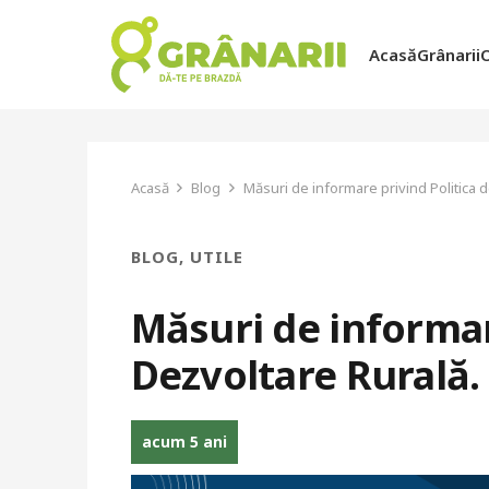
Acasă
Grânarii
Acasă
Blog
Măsuri de informare privind Politica d
BLOG
,
UTILE
Măsuri de informar
Dezvoltare Rurală. 
acum 5 ani