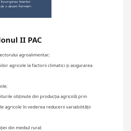
lonul II PAC
sectorului agroalimentar;
lor agricole la factorii climatici și asigurarea
ole;
urile obținute din producția agricolă prin
e agricole în vederea reducerii variabilității
ției din mediul rural;