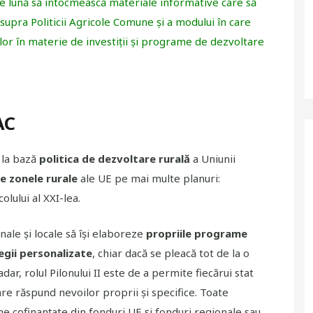
care lună să întocmească materiale informative care să
supra Politicii Agricole Comune și a modului în care
ilor în materie de investiții și programe de dezvoltare
AC
 la bază
politica de dezvoltare rurală
a Uniunii
ne zonele rurale
ale UE pe mai multe planuri:
lului al XXI-lea.
onale și locale să își elaboreze
propriile programe
egii personalizate
, chiar dacă se pleacă tot de la o
r, rolul Pilonului II este de a permite fiecărui stat
e răspund nevoilor proprii și specifice. Toate
e cofinanțate din fonduri UE și fonduri regionale sau