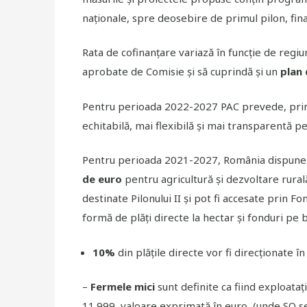
naționale, spre deosebire de primul pilon, fin
Rata de cofinanțare variază în funcție de regiu
aprobate de Comisie și să cuprindă și un
plan 
Pentru perioada 2022-2027 PAC prevede, printr
echitabilă, mai flexibilă și mai transparentă p
Pentru perioada 2021-2027, România dispune 
de euro
pentru agricultură și dezvoltare rurală
destinate Pilonului II și pot fi accesate prin 
formă de plăți directe la hectar și fonduri pe 
10%
din plățile directe vor fi direcționate 
–
Fermele mici
sunt definite ca fiind exploata
11.999, valoare exprimată în euro, (
unde SO se