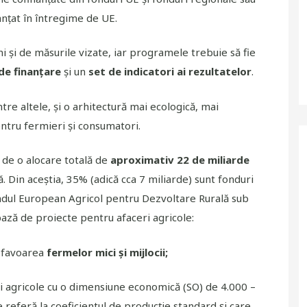
anțat în întregime de UE.
ni și de măsurile vizate, iar programele trebuie să fie
de finanțare
și un
set de indicatori ai rezultatelor
.
e altele, și o arhitectură mai ecologică, mai
entru fermieri și consumatori.
de o alocare totală de
aproximativ 22 de miliarde
. Din aceștia, 35% (adică cca 7 miliarde) sunt fonduri
Fondul European Agricol pentru Dezvoltare Rurală sub
bază de proiecte pentru afaceri agricole:
în favoarea
fermelor mici și mijlocii;
ții agricole cu o dimensiune economică (SO) de 4.000 –
 referă la coeficientul de producție standard și care