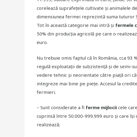
corelează suprafețele cultivate și animalele de
dimensiunea fermei reprezintă suma tuturor SO
Tot în această categorie mai intră și
fermele c
50% din producţia agricolă pe care o realizea
euro.
Nu trebuie omis faptul că în România, cca 93 % 
regulă exploatații de subzistență și de semi-
vedere tehnic și neorientate către piață ori că
integreze mai bine pe piețe. Accesul la credite ș
fermieri.
– Sunt considerate a fi
ferme mijlocii
cele care
cuprinsă între 50.000-999.999 euro și care îşi
realizează;