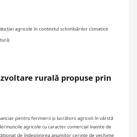
ducției agricole în contextul schimbărilor climatice
tură;
ezvoltare rurală propuse prin
anciar pentru fermierii şi lucrătorii agricoli în vârstă
ile/muncile agricole cu caracter comercial înainte de
ndiţionat de îndeplinirea anumitor cerinţe de vechime