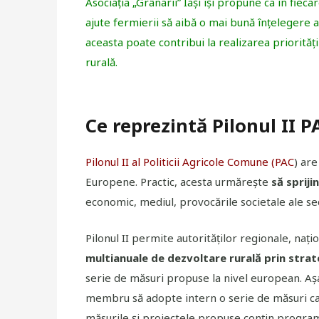
Asociația „Grânarii” Iași își propune ca în fie
ajute fermierii să aibă o mai bună înțelegere a
aceasta poate contribui la realizarea priorităț
rurală.
Ce reprezintă Pilonul II P
Pilonul II al Politicii Agricole
Comune (PAC
) are
Europene. Practic, acesta urmărește
să spriji
economic, mediul, provocările societale ale seco
Pilonul II permite autorităților regionale, nați
multianuale de dezvoltare rurală prin strat
serie de măsuri propuse la nivel european. Așada
membru să adopte intern o serie de măsuri car
măsurile și proiectele propuse conțin program