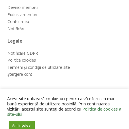
Devino membru
Exclusiv membri
Contul meu
Notificări
Legale
Notificare GDPR
Politica cookies
Termeni și condiții de utilizare site
Ștergere cont
Acest site utilizează cookie-uri pentru a vă oferi cea mai
bună experiență de utilizare posibilă. Prin continuarea
© 2025 Asociația Cultivatorilor de Cereale și Plante Tehnice
vizitării acestui site sunteți de acord cu
Politica de cookies a
site-ului
Iași. Toate drepturile rezervate.
Am înțeles!