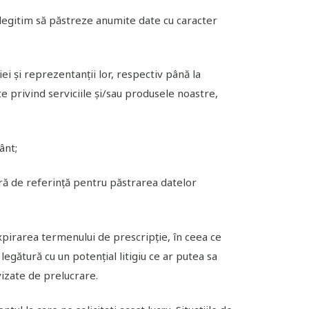
 legitim să păstreze anumite date cu caracter
iei și reprezentanții lor, respectiv până la
 privind serviciile și/sau produsele noastre,
ânt;
tră de referință pentru păstrarea datelor
xpirarea termenului de prescripție, în ceea ce
egătură cu un potențial litigiu ce ar putea sa
vizate de prelucrare.