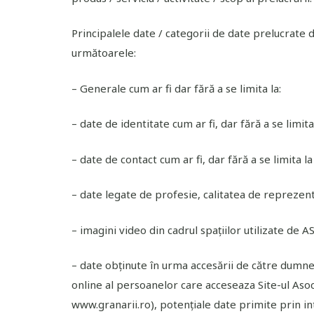
Principalele date / categorii de date prelucrate d
următoarele:
– Generale cum ar fi dar fără a se limita la:
– date de identitate cum ar fi, dar fără a se limit
– date de contact cum ar fi, dar fără a se limita 
– date legate de profesie, calitatea de reprezent
– imagini video din cadrul spațiilor utilizate d
– date obținute în urma accesării de către dumneav
online al persoanelor care acceseaza Site-ul Asoci
www.granarii.ro), potențiale date primite prin i