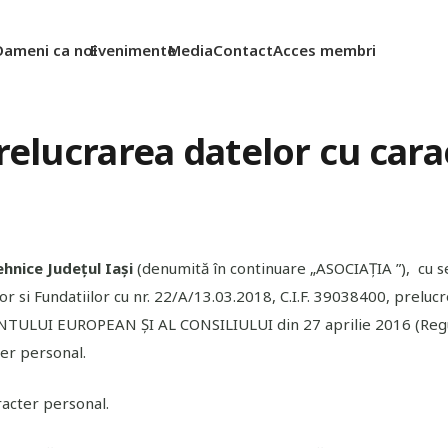
Oameni ca noi
Evenimente
Media
Contact
Acces membri
prelucrarea datelor cu car
ehnice Județul Iași
(denumită în continuare „ASOCIAȚIA ”), cu se
iilor si Fundatiilor cu nr. 22/A/13.03.2018, C.I.F. 39038400, prel
UI EUROPEAN ȘI AL CONSILIULUI din 27 aprilie 2016 (Regulam
ter personal.
acter personal.