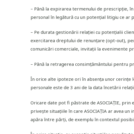
– Până la expirarea termenului de prescripție, î
personal în legătură cu un potențial litigiu ce ar 
– Pe durata gestionării relației cu potențialii clie
exercitarea dreptului de renunțare (opt-out), pen
comunicări comerciale, invitații la evenimente p
– Până la retragerea consimțământului pentru pr
În orice alte ipoteze ori în absența unor cerințe
personale este de 3 ani de la data încetării relaț
Oricare date pot fi păstrate de ASOCIAȚIE, prin e
privește situațiile în care ASOCIAȚIA ar avea un i
apăra între părți, de exemplu în contextul posibi