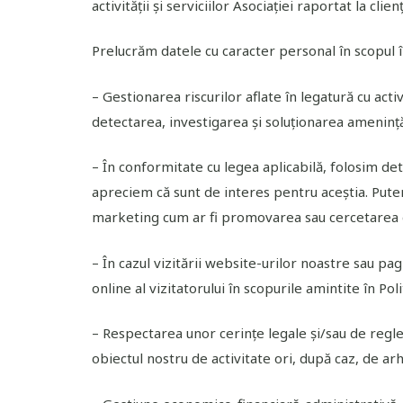
activității și serviciilor Asociației raportat la cl
Prelucrăm datele cu caracter personal în scopul 
– Gestionarea riscurilor aflate în legatură cu ac
detectarea, investigarea și soluționarea amenință
– În conformitate cu legea aplicabilă, folosim deta
apreciem că sunt de interes pentru aceștia. Pute
marketing cum ar fi promovarea sau cercetarea de
– În cazul vizitării website-urilor noastre sau pa
online al vizitatorului în scopurile amintite în P
– Respectarea unor cerințe legale și/sau de regle
obiectul nostru de activitate ori, după caz, de arh