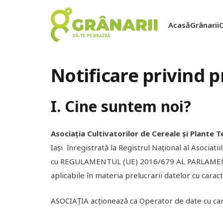
Acasă
Grânarii
Notificare privind 
I. Cine suntem noi?
Asociația Cultivatorilor
d
e Cereale
ș
i Plante T
Iași înregistrată la Registrul Național al Asociat
cu REGULAMENTUL (UE) 2016/679 AL PARLAMENTUL
aplicabile în materia prelucrarii datelor cu carac
ASOCIAȚIA acționează ca Operator de date cu car