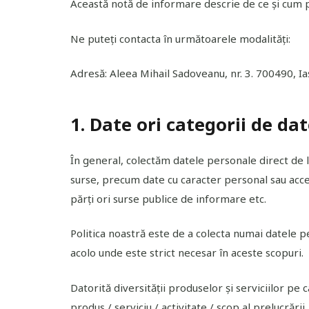
Această notă de informare descrie de ce și cum p
Ne puteți contacta în următoarele modalități:
Adresă: Aleea Mihail Sadoveanu, nr. 3. 700490, Ia
1. Date ori categorii de da
În general, colectăm datele personale direct de l
surse, precum date cu caracter personal sau acces l
părți ori surse publice de informare etc.
Politica noastră este de a colecta numai datele p
acolo unde este strict necesar în aceste scopuri.
Datorită diversității produselor și serviciilor pe
produs / serviciu / activitate / scop al prelucrării.