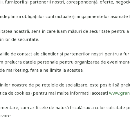
ienții, furnizorii și partenerii nostri, corespondență, oferte, negoc
îndeplinirii obligaţiilor contractuale și angajamentelor asumate
tivitatea noastră, sens în care luam măsuri de securitate pentru 
rilor de securitate.
liile de contact ale clienților și partenerilor noștri pentru a fu
m prelucra datele personale pentru organizarea de evenimente d
 marketing, fara a ne limita la acestea.
ginilor noastre de pe rețelele de socializare, este posibil să pr
olitica de cookies (pentru mai multe informatii accesati
www.grana
mentare, cum ar fi cele de natură fiscală sau a celor solicitat
ivare.