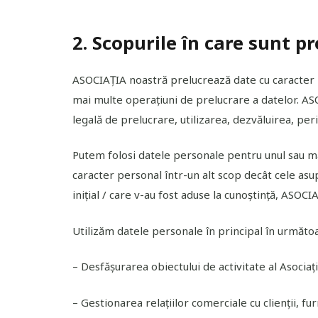
2. Scopurile în care sunt p
ASOCIAȚIA noastră prelucrează date cu caracter p
mai multe operațiuni de prelucrare a datelor. AS
legală de prelucrare, utilizarea, dezvăluirea, peri
Putem folosi datele personale pentru unul sau mai
caracter personal într-un alt scop decât cele asu
inițial / care v-au fost aduse la cunoștință, ASOC
Utilizăm datele personale în principal în următoa
– Desfășurarea obiectului de activitate al Asociație
– Gestionarea relațiilor comerciale cu clienții, fu