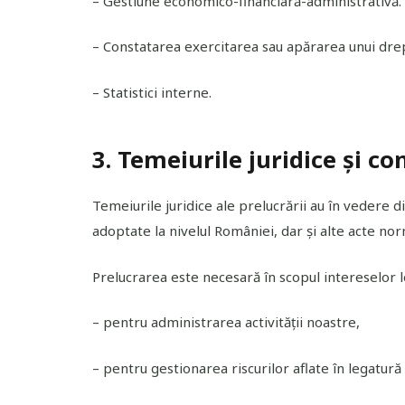
– Gestiune economico-financiară-administrativă.
– Constatarea exercitarea sau apărarea unui drep
– Statistici interne.
3. Temeiurile juridice și co
Temeiurile juridice ale prelucrării au în vedere
adoptate la nivelul României, dar și alte acte nor
Prelucrarea este necesară în scopul intereselor 
– pentru administrarea activității noastre,
– pentru gestionarea riscurilor aflate în legatură 