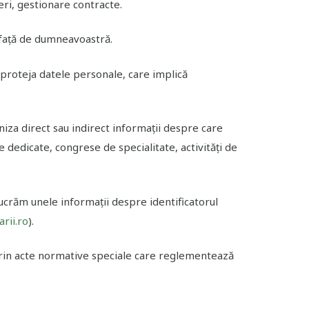
ieri, gestionare contracte.
 față de dumneavoastră.
a proteja datele personale, care implică
rniza direct sau indirect informații despre care
edicate, congrese de specialitate, activități de
elucrăm unele informații despre identificatorul
rii.ro
).
e prin acte normative speciale care reglementează