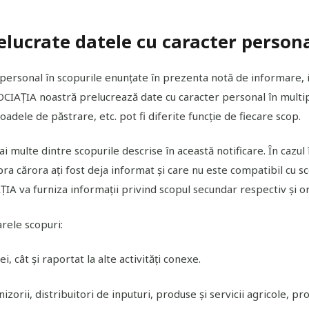
relucrate datele cu caracter person
ersonal în scopurile enunțate în prezenta notă de informare, iar
OCIAȚIA noastră prelucrează date cu caracter personal în multipl
oadele de păstrare, etc. pot fi diferite funcție de fiecare scop.
 multe dintre scopurile descrise în această notificare. În cazul
pra cărora ați fost deja informat și care nu este compatibil cu s
IAȚIA va furniza informații privind scopul secundar respectiv și 
rele scopuri:
i, cât și raportat la alte activități conexe.
rnizorii, distribuitori de inputuri, produse și servicii agricole, p