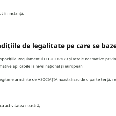
t în instanță.
ndițiile de legalitate pe care se ba
 dispozițiile Regulamentul EU 2016/679 și actele normative privi
mative aplicabile la nivel național și european.
legitime urmărite de ASOCIAȚIA noastră sau de o parte terţă, re
cu activitatea noastră,