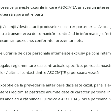
n ceea ce privește cazurile în care ASOCIAȚIA ar avea un interes
putea să apară între părți;
nți /clienții /destinatarii produselor noastre/ parteneri ai Asociaț
tru transmiterea de comunicări continând în informatii și oferte
recum simpozioane, conferinte, prezentari, etc;
elucrările de date personale întemeiate exclusiv pe consimțăm
 legale, reglementare sau contractuale specifice, perioada noas
iilor / ultimul contact dintre ASOCIAȚIE și persoana vizată.
xcepție de la prevederile anterioare dacă este cazul, până la e
nteres legitim să păstreze anumite date cu caracter personal în l
lei angajări a răspunderii juridice a ACCPT IAȘI ori a persoanei 