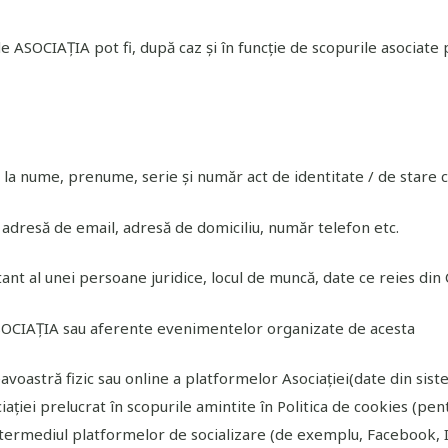
e ASOCIAȚIA pot fi, după caz și în funcție de scopurile asociate 
a la nume, prenume, serie și număr act de identitate / de stare ci
la adresă de email, adresă de domiciliu, număr telefon etc.
ant al unei persoane juridice, locul de muncă, date ce reies din 
e ASOCIAȚIA sau aferente evenimentelor organizate de acesta
oastră fizic sau online a platformelor Asociației(date din sistemu
ației prelucrat în scopurile amintite în Politica de cookies (pe
ntermediul platformelor de socializare (de exemplu, Facebook, 