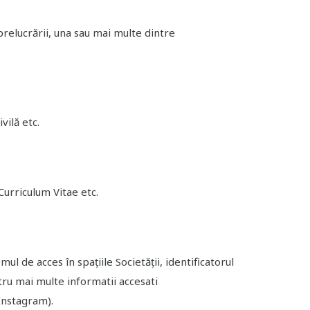
prelucrării, una sau mai multe dintre
vilă etc.
Curriculum Vitae etc.
l de acces în spațiile Societății, identificatorul
ntru mai multe informatii accesati
Instagram).