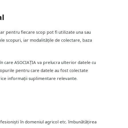
al
 pentru fiecare scop pot fi utilizate una sau
e scopuri, iar modalitățile de colectare, baza
 în care ASOCIAȚIA va prelucra ulterior datele cu
copurile pentru care datele au fost colectate
orice informații suplimentare relevante.
rofesioniști în domeniul agricol etc. îmbunătățirea