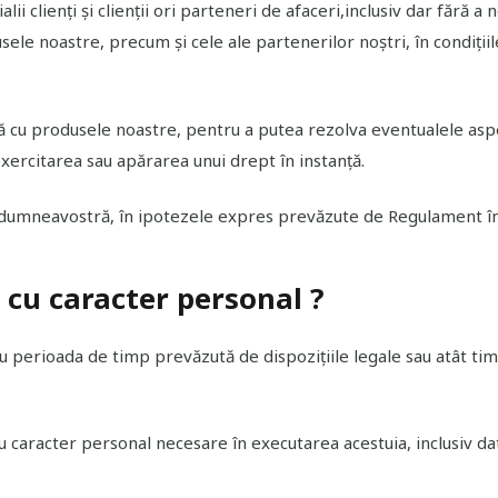
lii clienți și clienții ori parteneri de afaceri,inclusiv dar fără 
usele noastre, precum și cele ale partenerilor noștri, în condiții
ură cu produsele noastre, pentru a putea rezolva eventualele asp
exercitarea sau apărarea unui drept în instanță.
dumneavostră, în ipotezele expres prevăzute de Regulament în
 cu caracter personal ?
 perioada de timp prevăzută de dispozițiile legale sau atât ti
 cu caracter personal necesare în executarea acestuia, inclusiv 