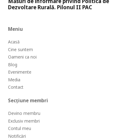
Măsuri de informare privind Politica de
Dezvoltare Rurală. Pilonul II PAC
Meniu
Acasă
Cine suntem
Oameni ca noi
Blog
Evenimente
Media
Contact
Secțiune membri
Devino membru
Exclusiv membri
Contul meu
Notificări