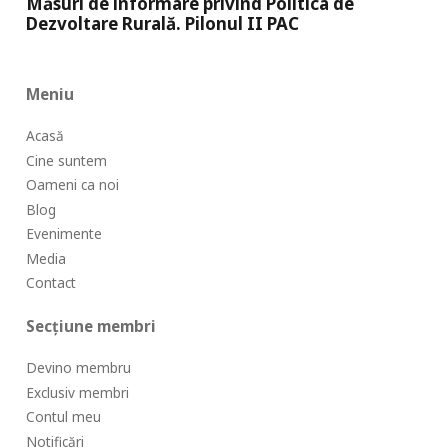
Măsuri de informare privind Politica de
Dezvoltare Rurală. Pilonul II PAC
Meniu
Acasă
Cine suntem
Oameni ca noi
Blog
Evenimente
Media
Contact
Secțiune membri
Devino membru
Exclusiv membri
Contul meu
Notificări