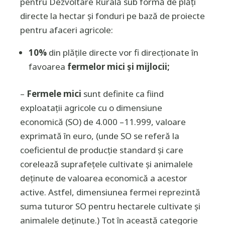
pentru Dezvoltare Rurală sub formă de plăți
directe la hectar și fonduri pe bază de proiecte
pentru afaceri agricole:
10%
din plățile directe vor fi direcționate în
favoarea
fermelor mici și mijlocii;
–
Fermele mici
sunt definite ca fiind
exploatații agricole cu o dimensiune
economică (SO) de 4.000 –11.999, valoare
exprimată în euro, (
unde SO se referă la
coeficientul de producție standard și care
corelează suprafețele cultivate și animalele
deținute de valoarea economică a acestor
active. Astfel, dimensiunea fermei reprezintă
suma tuturor SO pentru hectarele cultivate și
animalele deținute.
) Tot în această categorie