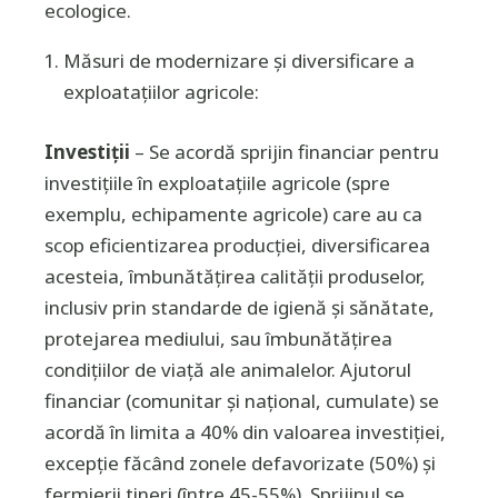
ecologice.
Măsuri de modernizare şi diversificare a
exploataţiilor agricole
:
Investiţii
– Se acordă sprijin financiar pentru
investiţiile în exploataţiile agricole (spre
exemplu, echipamente agricole) care au ca
scop eficientizarea producţiei, diversificarea
acesteia, îmbunătăţirea calităţii produselor,
inclusiv prin standarde de igienă şi sănătate,
protejarea mediului, sau îmbunătăţirea
condiţiilor de viaţă ale animalelor. Ajutorul
financiar (comunitar şi naţional, cumulate) se
acordă în limita a 40% din valoarea investiţiei,
excepţie făcând zonele defavorizate (50%) şi
fermierii tineri (între 45-55%). Sprijinul se