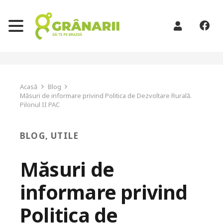
Acasă
Blog
Măsuri de informare privind Politica de Dezvoltare Rurală.
Pilonul II PAC
BLOG
,
UTILE
Măsuri de
informare privind
Politica de